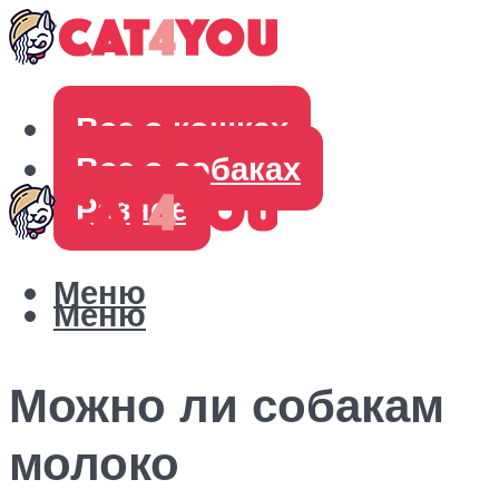
Все о кошках
Все о собаках
Разное
Меню
Меню
Можно ли собакам
молоко