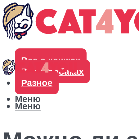
Все о кошках
Все о собаках
Разное
Меню
Меню