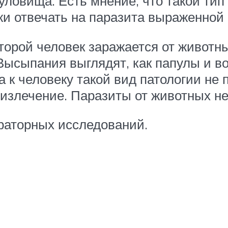
уловища. Есть мнение, что такой ти
жи отвечать на паразита выраженной
которой человек заражается от животн
 Высыпания выглядят, как папулы и 
а к человеку такой вид патологии не 
излечение. Паразиты от животных не 
раторных исследований.