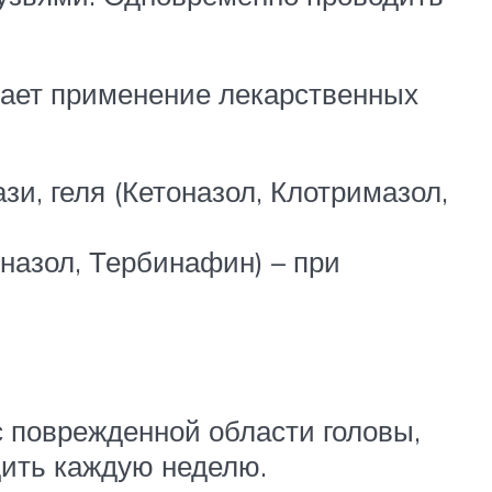
вает применение лекарственных
и, геля (Кетоназол, Клотримазол,
назол, Тербинафин) – при
 поврежденной области головы,
дить каждую неделю.