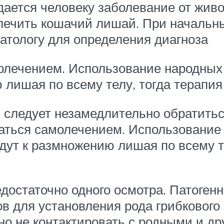
дается человеку заболевание от живо
 лечить кошачий лишай. При начальн
атологу для определения диагноза
молечением. Использование народны
лишая по всему телу, тогда терапия
 следует незамедлительно обратитьс
иматься самолечением. Использование
ут к размножению лишая по всему те
достаточно одного осмотра. Патоген
ов для установления рода грибкового
о не контактировать с родными и д