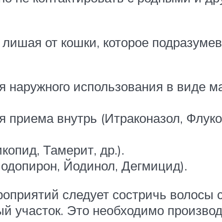
 лишая от кошки, которое подразуме
 наружного использования в виде маз
 приема внутрь (Итраконазол, Флуко
опид, Тамерит, др.).
одопирон, Йодинол, Дегмицид).
оприятий следует состричь волосы с
ый участок. Это необходимо произво