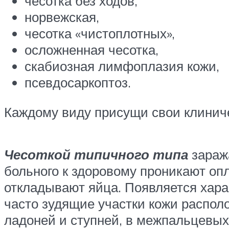
чесотка без ходов,
норвежская,
чесотка «чистоплотных»,
осложненная чесотка,
скабиозная лимфоплазия кожи,
псевдосаркоптоз.
Каждому виду присущи свои клинич
Чесоткой типичного типа
заража
больного к здоровому проникают оп
откладывают яйца. Появляется хара
часто зудящие участки кожи распол
ладоней и ступней, в межпальцевых