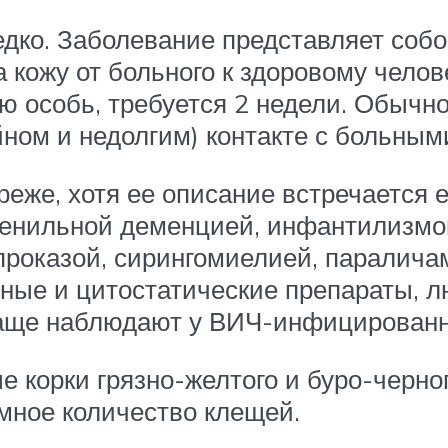
дко. Заболевание представляет соб
а кожу от больного к здоровому чело
ю особь, требуется 2 недели. Обычно
ном и недолгим) контакте с больным
реже, хотя ее описание встречается 
сенильной деменцией, инфантилизмо
оказой, сирингомиелией, параличами
ые и цитостатические препараты, л
 чаще наблюдают у ВИЧ-инфицирова
корки грязно-желтого и буро-черног
омное количество клещей.