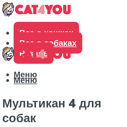
Все о кошках
Все о собаках
Разное
Меню
Меню
Мультикан 4 для
собак