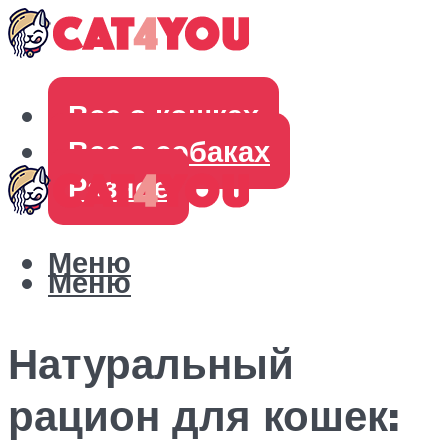
Все о кошках
Все о собаках
Разное
Меню
Меню
Натуральный
рацион для кошек: