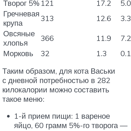
Творог 5%
121
17.2
5.0
Гречневая
313
12.6
3.3
крупа
Овсяные
366
11.9
7.2
хлопья
Морковь
32
1.3
0.1
Таким образом, для кота Васьки
с дневной потребностью в 282
килокалории можно составить
такое меню:
1-й прием пищи: 1 вареное
яйцо, 60 грамм 5%-го творога —