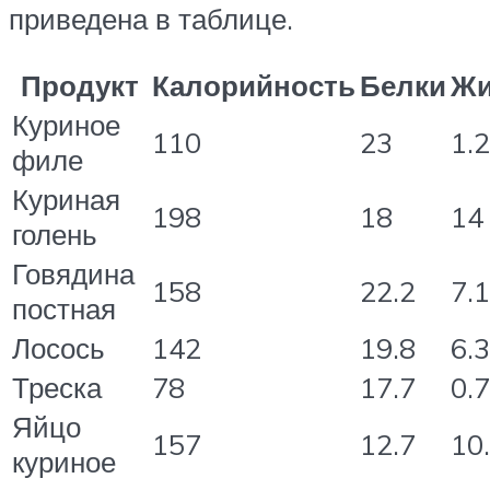
приведена в таблице.
Продукт
Калорийность
Белки
Ж
Куриное
110
23
1.2
филе
Куриная
198
18
14
голень
Говядина
158
22.2
7.1
постная
Лосось
142
19.8
6.3
Треска
78
17.7
0.7
Яйцо
157
12.7
10
куриное