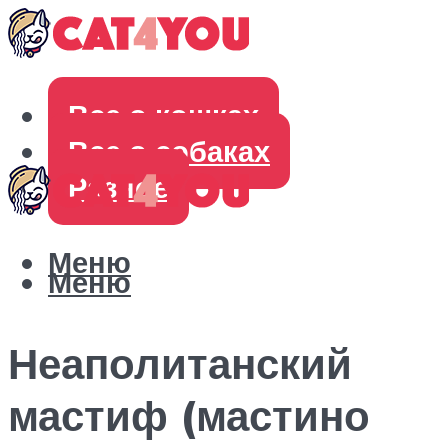
Все о кошках
Все о собаках
Разное
Меню
Меню
Неаполитанский
мастиф (мастино