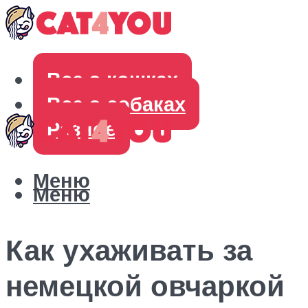
Все о кошках
Все о собаках
Разное
Меню
Меню
Как ухаживать за
немецкой овчаркой