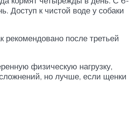
да кормят четырежды в день. С 6-
ь. Доступ к чистой воде у собаки
бак рекомендовано после третьей
еренную физическую нагрузку,
осложнений, но лучше, если щенки