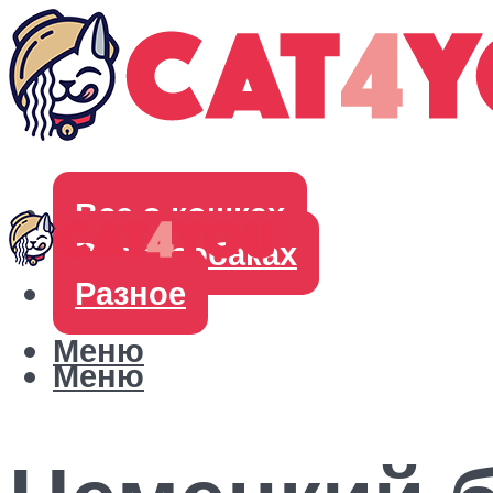
Все о кошках
Все о собаках
Разное
Меню
Меню