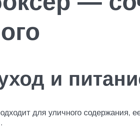
оксёр — со
ого
уход и питани
подходит для уличного содержания, 
.