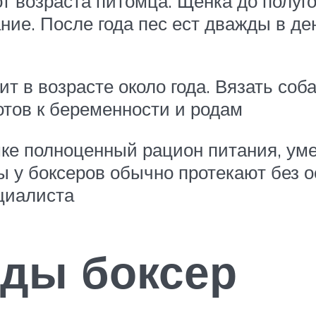
т возраста питомца. Щенка до полуго
ние. После года пес ест дважды в ден
ит в возрасте около года. Вязать со
готов к беременности и родам
мке полноценный рацион питания, ум
ы у боксеров обычно протекают без 
ециалиста
оды боксер