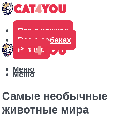
Все о кошках
Все о собаках
Разное
Меню
Меню
Самые необычные
животные мира