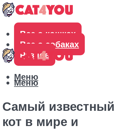
Все о кошках
Все о собаках
Разное
Меню
Меню
Самый известный
кот в мире и