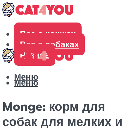
Все о кошках
Все о собаках
Разное
Меню
Меню
Monge: корм для
собак для мелких и