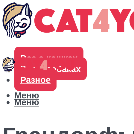
Все о кошках
Все о собаках
Разное
Меню
Меню