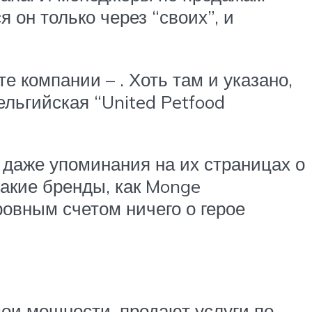
 он только через “своих”, и
е компании – . Хоть там и указано,
ельгийская “United Petfood
 даже упоминания на их страницах о
такие бренды, как Monge
ровным счетом ничего о герое
вои мощности, продают услуги по