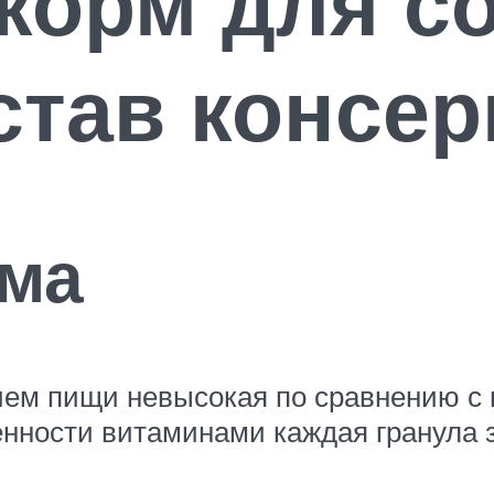
корм для со
став консер
рма
ем пищи невысокая по сравнению с к
щенности витаминами каждая гранула 