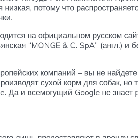
 низкая, потому что распространяется
нки.
ходится на официальном русском сайт
нская “MONGE & C. SpA” (англ.) и б
вропейских компаний – вы не найдете
роизводят сухой корм для собак, но 
ce. Да и всемогущий Google не знает 
сего лишь предоставляют в аренду с