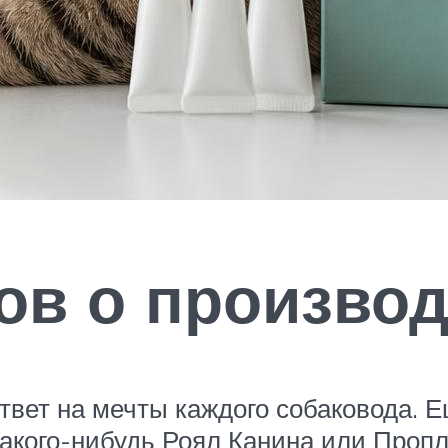
ов о произво
ответ на мечты каждого собаковода. 
какого-нибудь Роял Канина или Проп