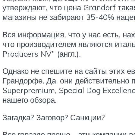
утверждают, что цена Grandorf такая
магазины не забирают 35-40% наце
Вся информация, что у нас есть, на
что производителем являются италья
Producers NV” (англ.).
Однако не спешите на сайты этих е
Грандорфе. Да, они действительно п
Superpremium, Special Dog Excellen
нашего обзора.
Загадка? Заговор? Санкции?
Все гораздо проще – эти компании в