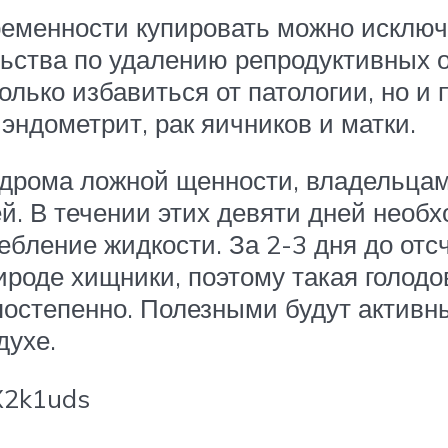
еменности купировать можно исключ
ьства по удалению репродуктивных о
олько избавиться от патологии, но и
эндометрит, рак яичников и матки.
дрома ложной щенности, владельцам 
ей. В течении этих девяти дней необ
ебление жидкости. За 2-3 дня до отс
ироде хищники, поэтому такая голодо
постепенно. Полезными будут активн
духе.
X2k1uds