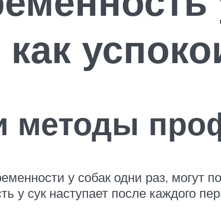
еменность 
, как успоко
и методы про
менности у собак одни раз, могут по
ь у сук наступает после каждого пер