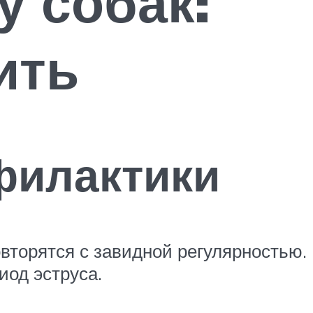
у собак:
ить
филактики
вторятся с завидной регулярностью.
иод эструса.