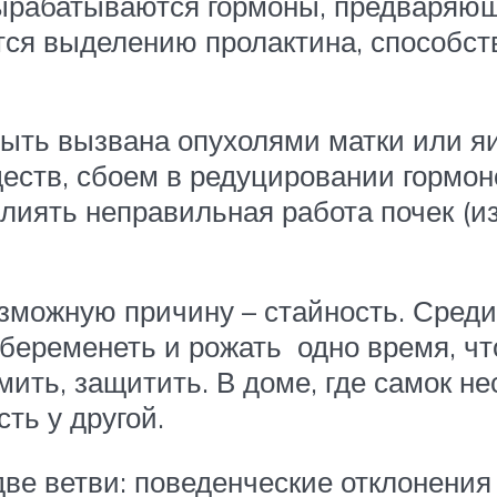
ырабатываются гормоны, предваряющи
ется выделению пролактина, способс
быть вызвана опухолями матки или я
еств, сбоем в редуцировании гормон
лиять неправильная работа почек (и
можную причину – стайность. Среди 
 беременеть и рожать одно время, ч
ить, защитить. В доме, где самок не
ть у другой.
ве ветви: поведенческие отклонения 