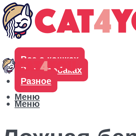
Все о кошках
Все о собаках
Разное
Меню
Меню