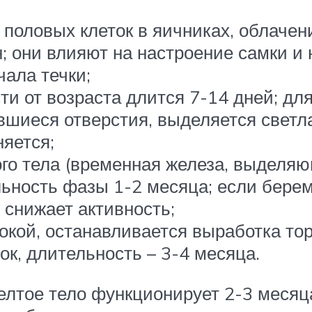
 половых клеток в яичниках, облаче
н; они влияют на настроение самки и 
чала течки;
сти от возраста длится 7-14 дней; дл
вшиеся отверстия, выделяется светла
няется;
го тела (временная железа, выделяю
ьность фазы 1-2 месяца; если берем
снижает активность;
покой, останавливается выработка то
к, длительность – 3-4 месяца.
лтое тело функционирует 2-3 месяца