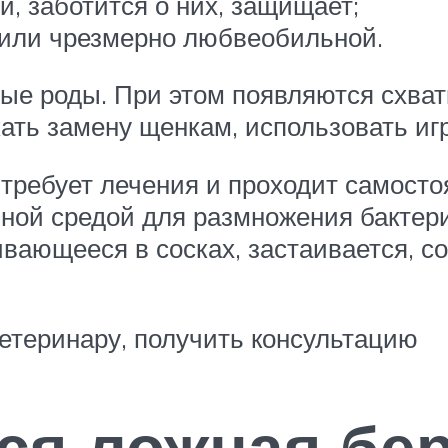
, заботится о них, защищает;
 или чрезмерно любвеобильной.
е роды. При этом появляются схватк
кать замену щенкам, использовать и
 требует лечения и проходит самост
ной средой для размножения бактери
вающееся в сосках, застаивается, с
етеринару, получить консультацию
ся ложная бе