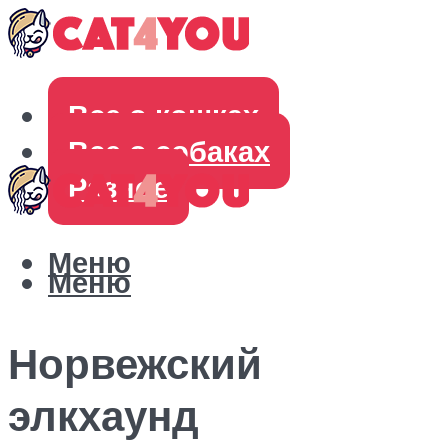
Все о кошках
Все о собаках
Разное
Меню
Меню
Норвежский
элкхаунд