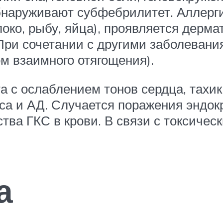
бнаруживают субфебрилитет. Аллерги
око, рыбу, яйца), проявляется дерма
При сочетании с другими заболеван
м взаимного отягощения).
а с ослаблением тонов сердца, тах
са и АД. Случается поражения эндок
тва ГКС в крови. В связи с токсиче
а