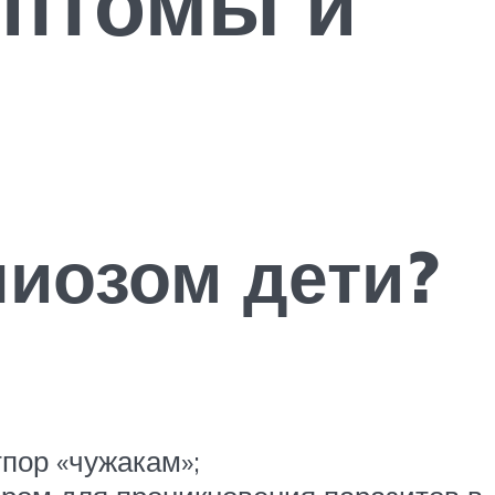
мптомы и
иозом дети?
пор «чужакам»;