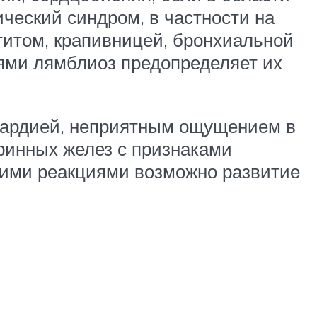
ческий синдром, в частности на
титом, крапивницей, бронхиальной
иями лямблиоз предопределяет их
икардией, неприятным ощущением в
ринных желез с признаками
скими реакциями возможно развитие