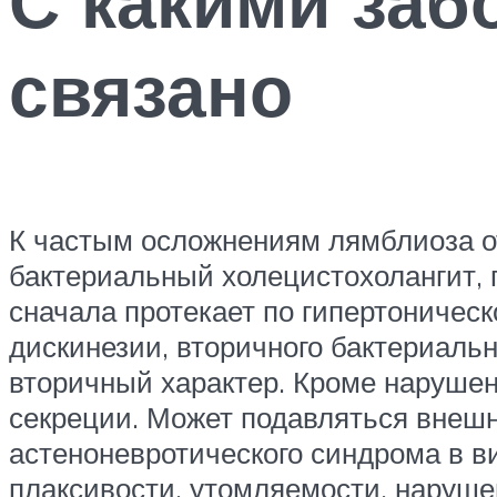
С какими заб
связано
К частым осложнениям лямблиоза от
бактериальный холецистохолангит, г
сначала протекает по гипертоническ
дискинезии, вторичного бактериаль
вторичный характер. Кроме наруше
секреции. Может подавляться внешн
астеноневротического синдрома в в
плаксивости, утомляемости, нарушен