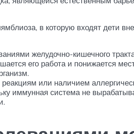
ка, являющейся естественным барье
ямблиоза, в которую входят дети вне
аниями желудочно-кишечного тракт
ушается его работа и понижается ме
рганизм.
 реакциям или наличием аллергичес
льку иммунная система не вырабатыв
и.