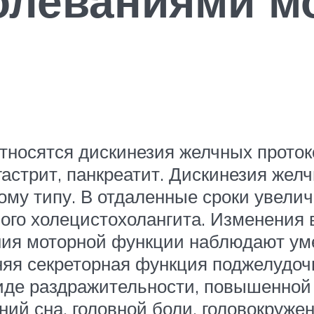
олеваниями м
носятся дискинезия желчных проток
астрит, панкреатит. Дискинезия жел
ому типу. В отдаленные сроки увели
ного холецистохолангита. Изменения 
ния моторной функции наблюдают у
яя секреторная функция поджелудоч
иде раздражительности, повышенной
ий сна, головной боли, головокружен