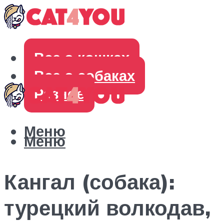
Все о кошках
Все о собаках
Разное
Меню
Меню
Кангал (собака):
турецкий волкодав,