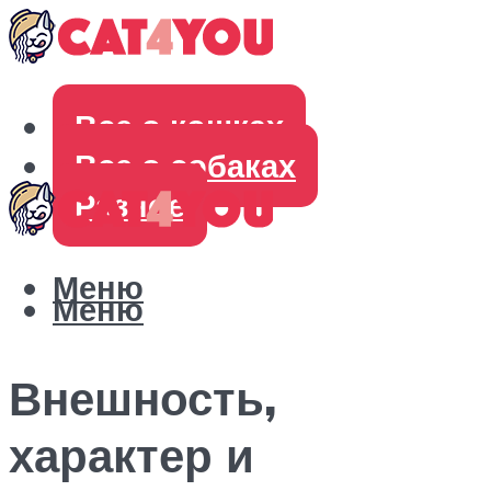
Все о кошках
Все о собаках
Разное
Меню
Меню
Внешность,
характер и