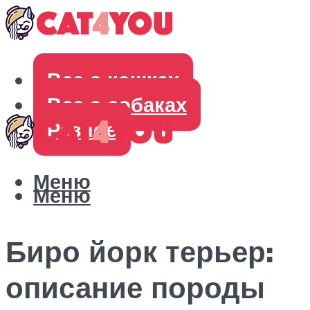
Все о кошках
Все о собаках
Разное
Меню
Меню
Биро йорк терьер:
описание породы