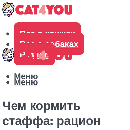
Все о кошках
Все о собаках
Разное
Меню
Меню
Чем кормить
стаффа: рацион