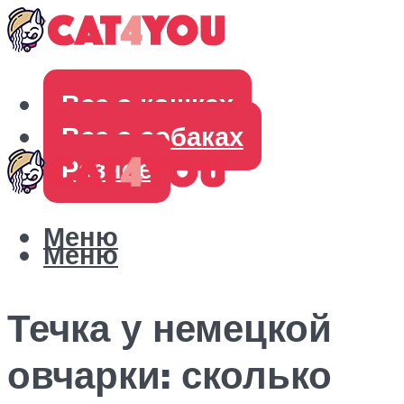
Все о кошках
Все о собаках
Разное
Меню
Меню
Течка у немецкой
овчарки: сколько