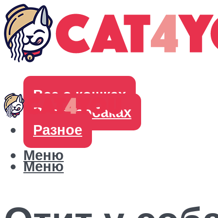
Все о кошках
Все о собаках
Разное
Меню
Меню