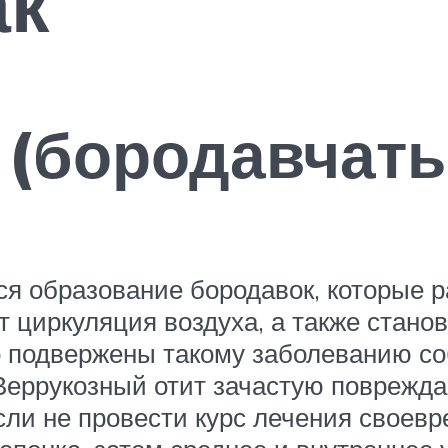
ак
 (бородавчат
ся образование бородавок, которые 
ет циркуляция воздуха, а также стан
о подвержены такому заболеванию со
 Веррукозный отит зачастую поврежда
сли не провести курс лечения своев