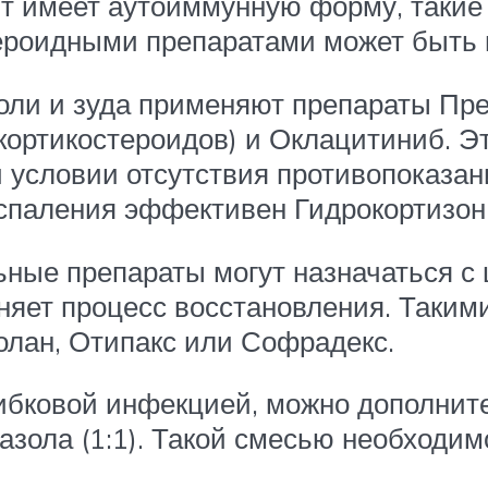
ит имеет аутоиммунную форму, таки
тероидными препаратами может быть 
оли и зуда применяют препараты Пре
ортикостероидов) и Оклацитиниб. Э
и условии отсутствия противопоказа
спаления эффективен Гидрокортизон 
ьные препараты могут назначаться с
жняет процесс восстановления. Таки
олан, Отипакс или Софрадекс.
ибковой инфекцией, можно дополнит
азола (1:1). Такой смесью необходи