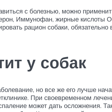
авиться с болезнью, можно примени
ерон, Иммунофан, жирные кислоты Ом
ровать рацион собаки, обязательно 
тит у собак
аболевание, но все же его лучше нача
тклинике. При своевременном лечен
спаление может дать осложнения. Та