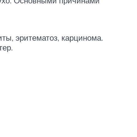
 ухо. Основными причинами
иты, эритематоз, карцинома.
тер.