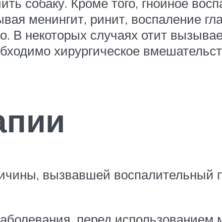
ть собаку. Кроме того, гнойное вос
ывая менингит, ринит, воспаление гла
о. В некоторых случаях отит вызыва
обходимо хирургическое вмешательст
апии
ричины, вызвавшей воспалительный п
аболевания, перед использованием 