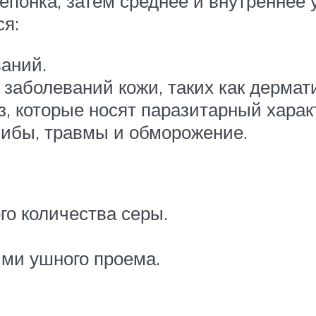
епонка, затем среднее и внутреннее
ся:
аний.
заболеваний кожи, таких как дермат
з, которые носят паразитарный харак
ибы, травмы и обморожение.
о количества серы.
ими ушного проема.