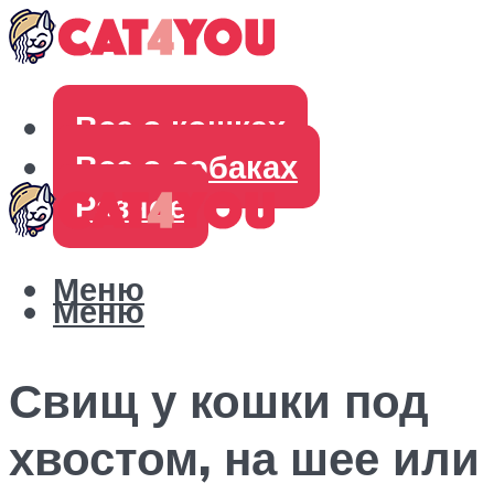
Все о кошках
Все о собаках
Разное
Меню
Меню
Свищ у кошки под
хвостом, на шее или