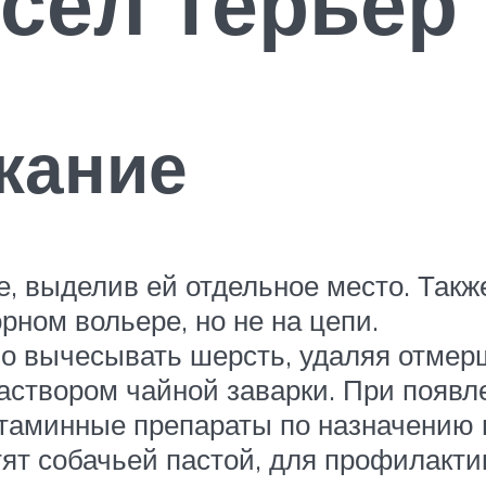
сел терьер
жание
е, выделив ей отдельное место. Такж
рном вольере, но не на цепи.
о вычесывать шерсть, удаляя отмерш
аствором чайной заварки. При появл
таминные препараты по назначению 
тят собачьей пастой, для профилакт