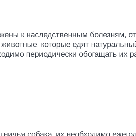
ожены к наследственным болезням, о
животные, которые едят натуральный
бходимо периодически обогащать их
тничья собака, их необходимо ежего