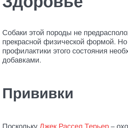
Здоровье
Собаки этой породы не предраспол
прекрасной физической формой. Но 
профилактики этого состояния нео
добавками.
Прививки
Поскольку
Джек Рассел Терьер
– охо