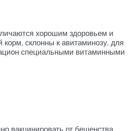
тличаются хорошим здоровьем и
 корм, склонны к авитаминозу, для
 рацион специальными витаминными
дно вакцинировать от бешенства