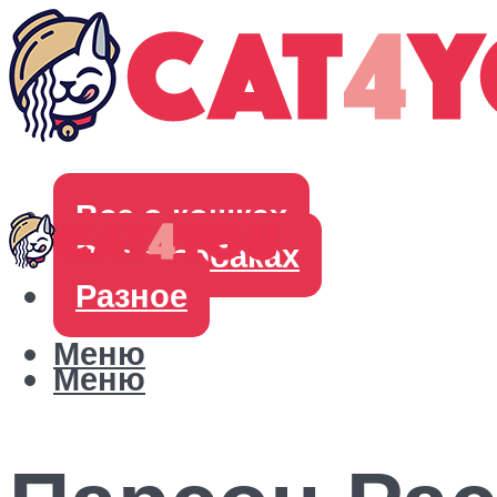
Все о кошках
Все о собаках
Разное
Меню
Меню