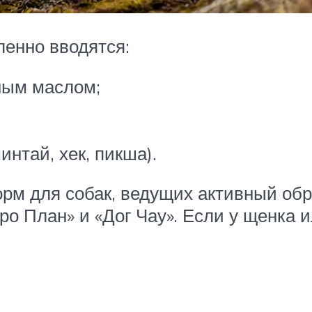
пенно вводятся:
ным маслом;
нтай, хек, пикша).
рм для собак, ведущих активный обр
Про План» и «Дог Чау». Если у щенка 