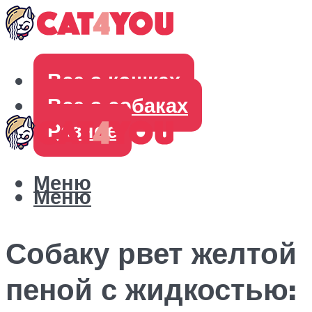
Все о кошках
Все о собаках
Разное
Меню
Меню
Собаку рвет желтой
пеной с жидкостью: