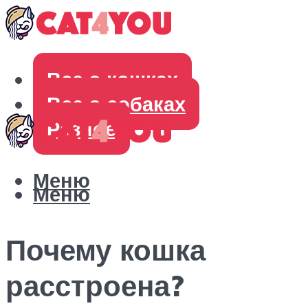
Все о кошках
Все о собаках
Разное
Меню
Меню
Почему кошка
расстроена?