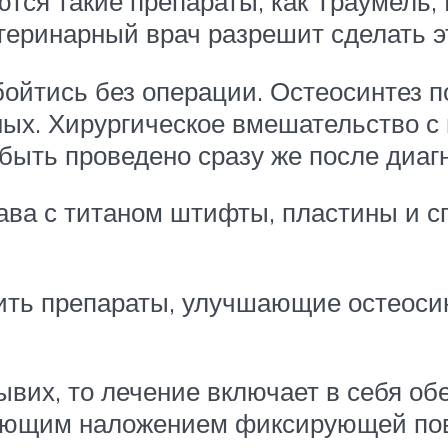
тся такие препараты, как Траумель,
етеринарный врач разрешит сделать э
ойтись без операции. Остеосинтез 
пных. Хирургическое вмешательство 
быть проведено сразу же после диаг
ава с титаном штифты, пластины и с
ить препараты, улучшающие остеосин
ывих, то лечение включает в себя о
ующим наложением фиксирующей повя