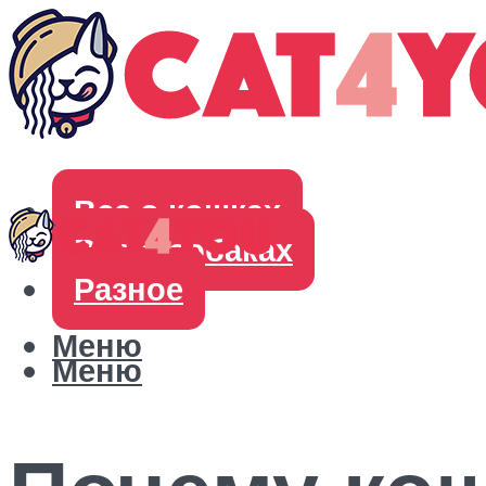
Все о кошках
Все о собаках
Разное
Меню
Меню