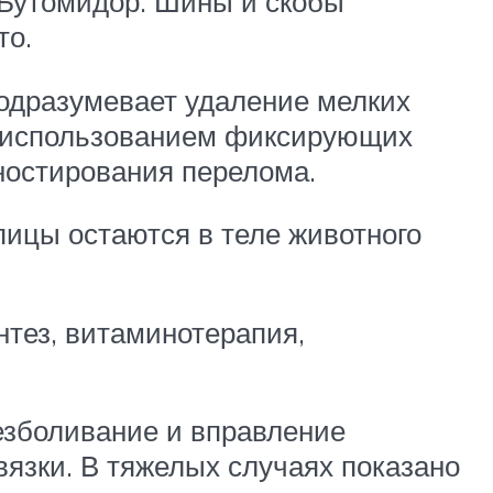
 Бутомидор. Шины и скобы
то.
подразумевает удаление мелких
с использованием фиксирующих
ностирования перелома.
пицы остаются в теле животного
тез, витаминотерапия,
безболивание и вправление
зки. В тяжелых случаях показано