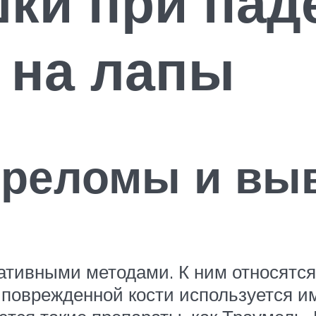
ки при пад
 на лапы
ереломы и вы
ативными методами. К ним относятся
я поврежденной кости используется 