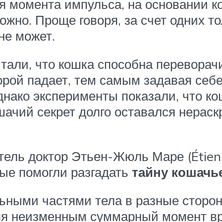
я момента импульса, на основании к
ожно. Проще говоря, за счет одних т
не может.
тали, что кошка способна переворачи
торой падает, тем самым задавая се
днако эксперименты показали, что ко
шачий секрет долго оставался нерас
тель доктор Этьен-Жюль Маре (Étien
ые помогли разгадать
тайну кошачь
льными частями тела в разные сторон
аняя неизменным суммарный момент в