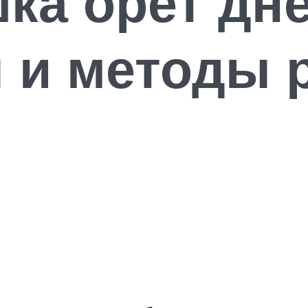
ка орет дн
 и методы 