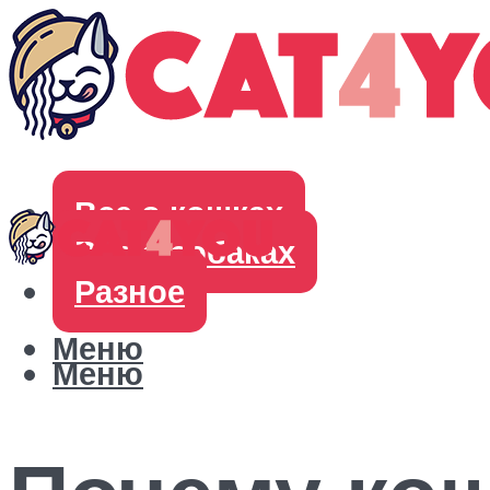
Все о кошках
Все о собаках
Разное
Меню
Меню