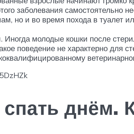
ванные взрослые начинают громко к
того заболевания самостоятельно н
чам, но и во время похода в туалет и
 Иногда молодые кошки после стери
Такое поведение не характерно для с
ококвалифицированному ветеринарно
a5DzHZk
 спать днём. 