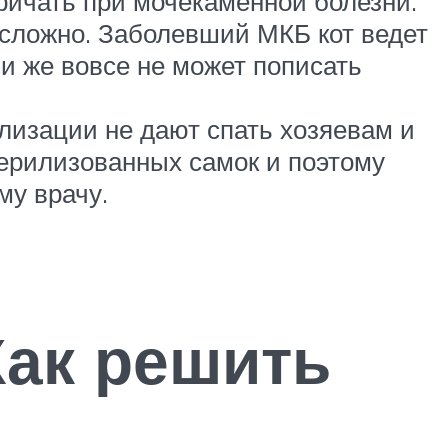
ричать при мочекаменной болезни.
есложно. Заболевший МКБ кот ведет
ли же вовсе не может пописать
лизации не дают спать хозяевам и
терилизованных самок и поэтому
му врачу.
Как решить