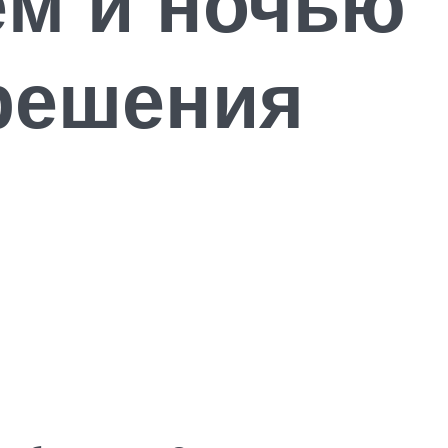
ём и ночью
решения