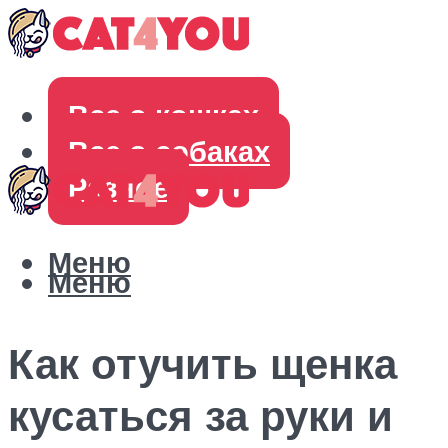
Все о кошках
Все о собаках
Разное
Меню
Меню
Как отучить щенка
кусаться за руки и