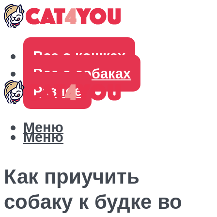
Все о кошках
Все о собаках
Разное
Меню
Меню
Как приучить
собаку к будке во