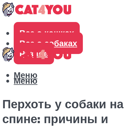
Все о кошках
Все о собаках
Разное
Меню
Меню
Перхоть у собаки на
спине: причины и