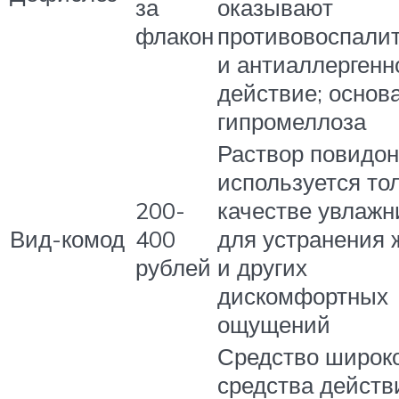
за
оказывают
флакон
противовоспали
и антиаллергенн
действие; основа
гипромеллоза
Раствор повидон
используется то
200-
качестве увлажн
Вид-комод
400
для устранения
рублей
и других
дискомфортных
ощущений
Средство широк
средства действ