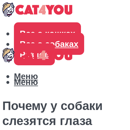
Все о кошках
Все о собаках
Разное
Меню
Меню
Почему у собаки
слезятся глаза