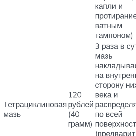
капли и
протирани
ватным
тампоном)
3 раза в су
мазь
накладыва
на внутре
сторону ни
120
века и
Тетрациклиновая
рублей
распредел
мазь
(40
по всей
грамм)
поверхнос
(предвари