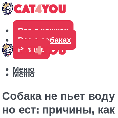
Все о кошках
Все о собаках
Разное
Меню
Меню
Собака не пьет воду
но ест: причины, как