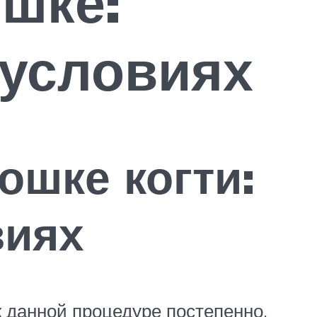
ошке:
 условиях
ошке когти:
виях
к данной процедуре постепенно,