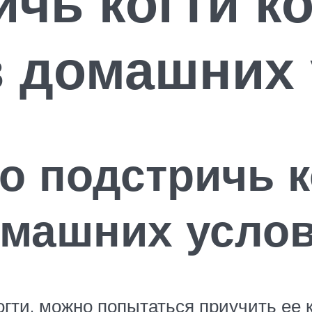
ичь когти к
в домашних
о подстричь к
омашних усло
огти, можно попытаться приучить ее 