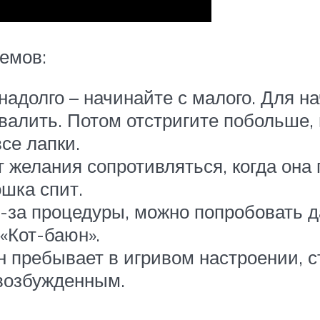
емов:
адолго – начинайте с малого. Для на
хвалить. Потом отстригите побольше,
се лапки.
т желания сопротивляться, когда она 
ошка спит.
з-за процедуры, можно попробовать 
«Кот-баюн».
он пребывает в игривом настроении, с
 возбужденным.