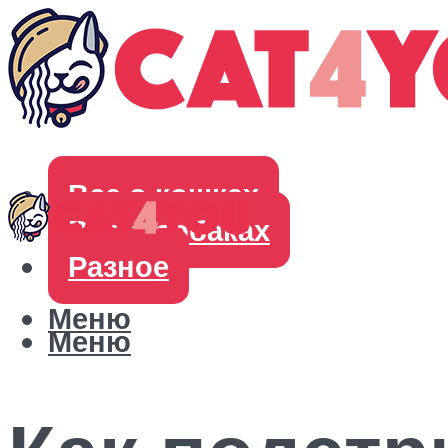
Все о кошках
Все о собаках
Разное
Меню
Меню