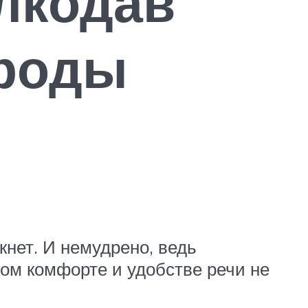
лкодав
ороды
кнет. И немудрено, ведь
ком комфорте и удобстве речи не