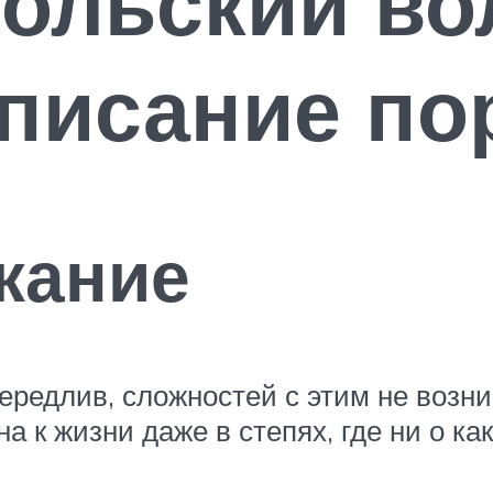
ольский во
описание п
жание
ередлив, сложностей с этим не возни
 к жизни даже в степях, где ни о ка