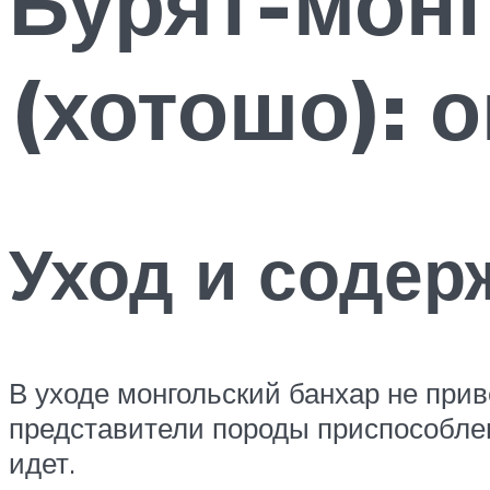
Бурят-монг
(хотошо): 
Уход и содер
В уходе монгольский банхар не прив
представители породы приспособлена
идет.