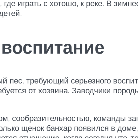
 где играть с хотошо, к реке. В зимн
детей.
 воспитание
ый пес, требующий серьезного воспи
требуется от хозяина. Заводчики пор
ом, сообразительностью, команды за
олько щенок банхар появился в доме,
ется отношение, когда сегодня что-то