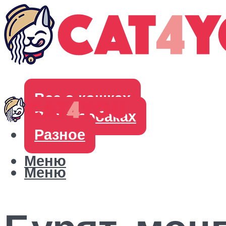
Все о кошках
Все о собаках
Разное
Меню
Меню