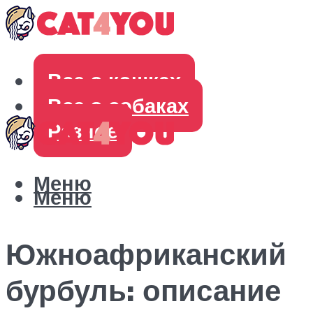
Все о кошках
Все о собаках
Разное
Меню
Меню
Южноафриканский
бурбуль: описание