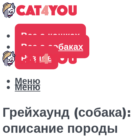
Все о кошках
Все о собаках
Разное
Меню
Меню
Грейхаунд (собака):
описание породы