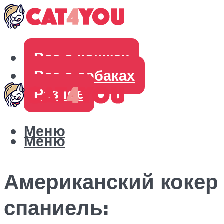
Все о кошках
Все о собаках
Разное
Меню
Меню
Американский кокер
спаниель: