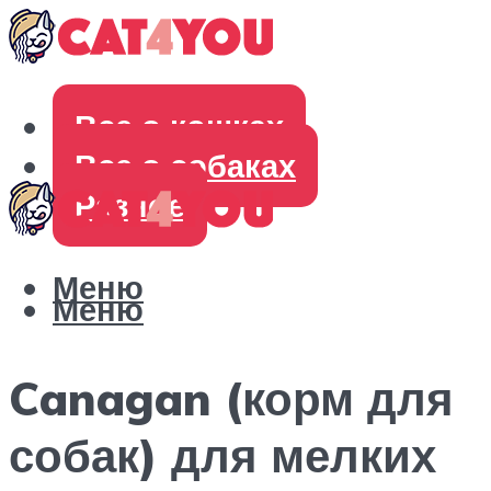
Все о кошках
Все о собаках
Разное
Меню
Меню
Canagan (корм для
собак) для мелких