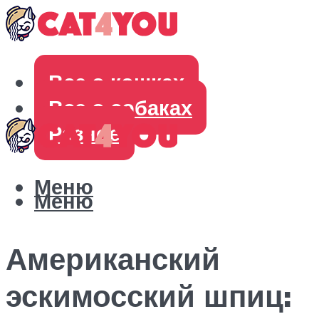
Все о кошках
Все о собаках
Разное
Меню
Меню
Американский
эскимосский шпиц: