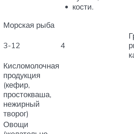
кости.
Морская рыба
Г
3-12
4
р
к
Кисломолочная
продукция
(кефир,
простокваша,
нежирный
творог)
Овощи
(желательно