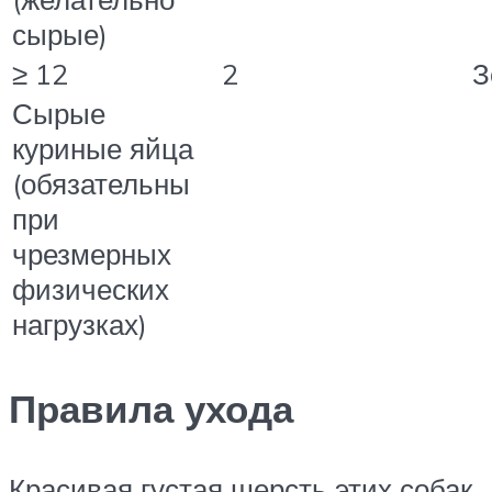
сырые)
≥ 12
2
З
Сырые
куриные яйца
(обязательны
при
чрезмерных
физических
нагрузках)
Правила ухода
Красивая густая шерсть этих собак