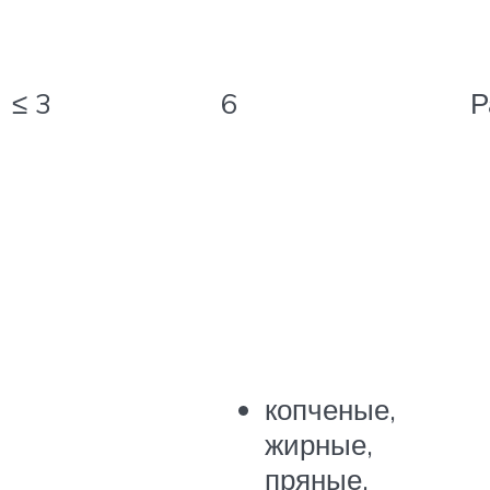
≤ 3
6
Р
копченые,
жирные,
пряные,