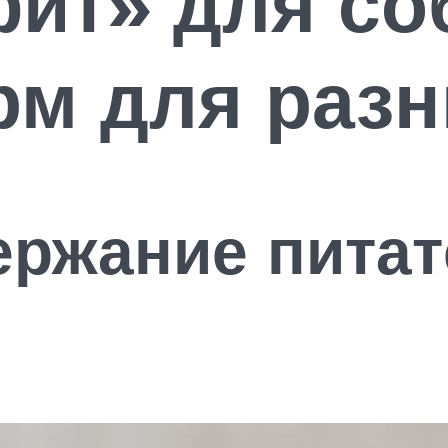
ит» для со
рм для раз
ержание пита