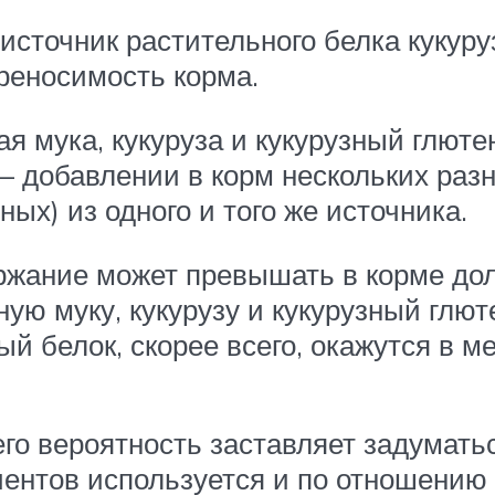
источник растительного белка кукуру
реносимость корма.
ая мука, кукуруза и кукурузный глютен
– добавлении в корм нескольких раз
ых) из одного и того же источника.
ржание может превышать в корме до
зную муку, кукурузу и кукурузный глю
 белок, скорее всего, окажутся в м
его вероятность заставляет задуматьс
иентов используется и по отношению 