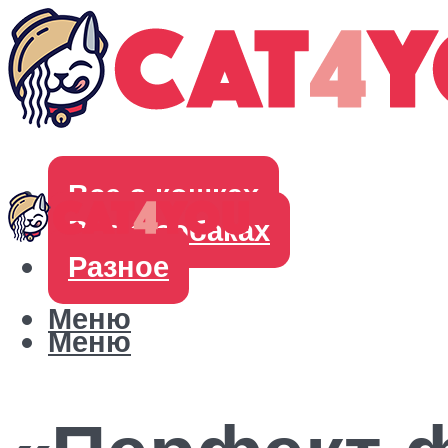
Все о кошках
Все о собаках
Разное
Меню
Меню