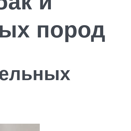
бак и
ных пород
тельных