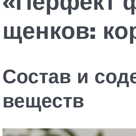
«Перфект ф
щенков: ко
Состав и сод
веществ