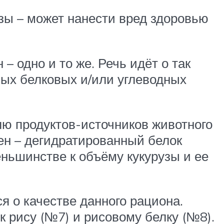
зы – может нанести вред здоровью
 – одно и то же. Речь идёт о так
ных белковых и/или углеводных
лю продуктов-источников животного
тен – дегидратированный белок
еньшинстве к объёму кукурузы и ее
я о качестве данного рациона.
к рису (№7) и рисовому белку (№8).