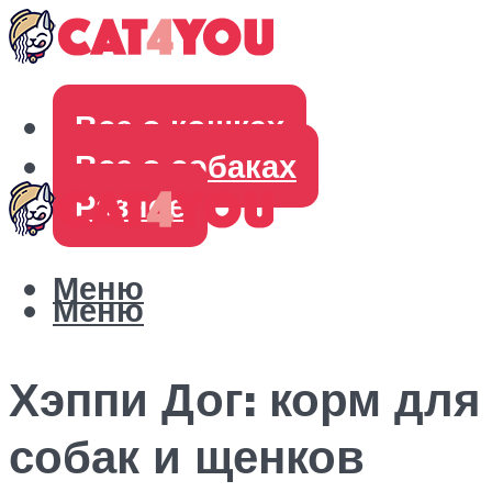
Все о кошках
Все о собаках
Разное
Меню
Меню
Хэппи Дог: корм для
собак и щенков