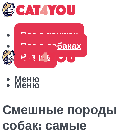
Все о кошках
Все о собаках
Разное
Меню
Меню
Смешные породы
собак: самые