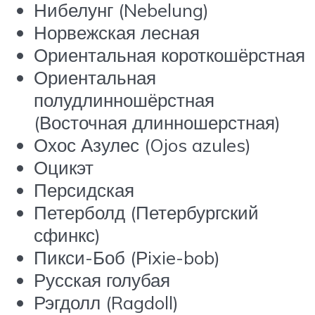
Нибелунг (Nebelung)
Норвежская лесная
Ориентальная короткошёрстная
Ориентальная
полудлинношёрстная
(Восточная длинношерстная)
Охос Азулес (Ojos azules)
Оцикэт
Персидская
Петерболд (Петербургский
сфинкс)
Пикси-Боб (Рixie-bob)
Русская голубая
Рэгдолл (Ragdoll)