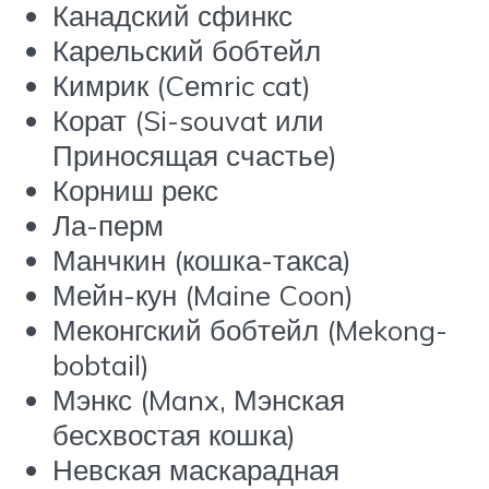
Канадский сфинкс
Карельский бобтейл
Кимрик (Cеmric cat)
Корат (Si-souvat или
Приносящая счастье)
Корниш рекс
Ла-перм
Манчкин (кошка-такса)
Мейн-кун (Maine Coon)
Меконгский бобтейл (Mekong-
bobtail)
Мэнкс (Manx, Мэнская
бесхвостая кошка)
Невская маскарадная