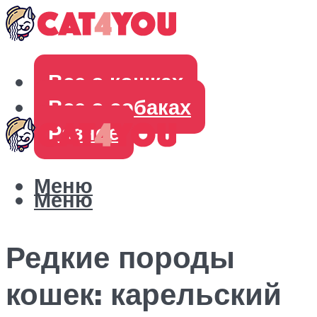
Все о кошках
Все о собаках
Разное
Меню
Меню
Редкие породы
кошек: карельский