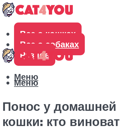
Все о кошках
Все о собаках
Разное
Меню
Меню
Понос у домашней
кошки: кто виноват