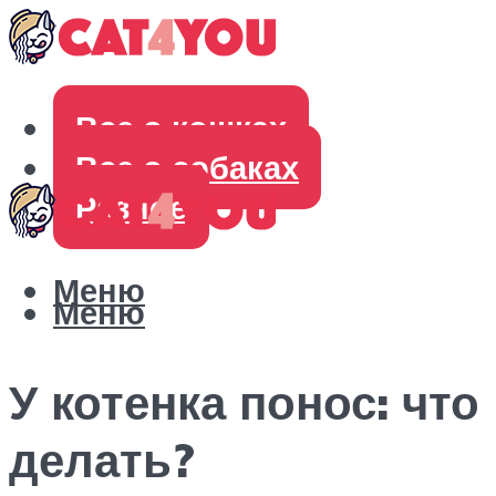
Все о кошках
Все о собаках
Разное
Меню
Меню
У котенка понос: что
делать?