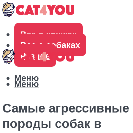
Все о кошках
Все о собаках
Разное
Меню
Меню
Самые агрессивные
породы собак в