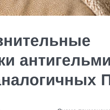
авнительные
ки антигельм
аналогичных 