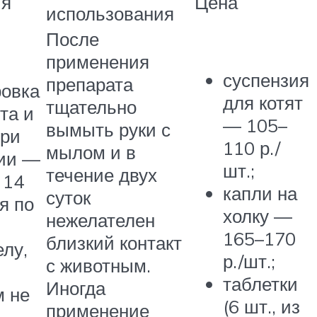
ия
Цена
использования
После
применения
суспензия
препарата
ровка
для котят
тщательно
та и
— 105–
вымыть руки с
При
110 р./
мылом и в
ии —
шт.;
течение двух
 14
капли на
суток
я по
холку —
нежелателен
165–170
близкий контакт
лу,
р./шт.;
с животным.
таблетки
Иногда
 не
(6 шт., из
применение