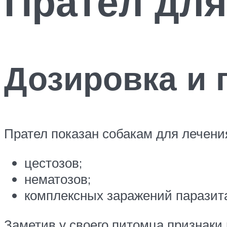
Прател для
Дозировка и 
Прател показан собакам для лечени
цестозов;
нематозов;
комплексных заражений паразит
Заметив у своего питомца признаки 