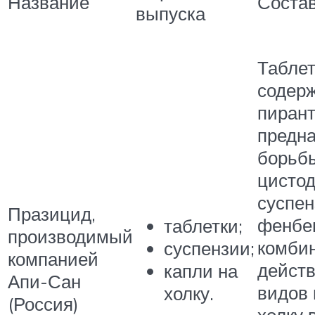
Название
Соста
выпуска
Таблет
содерж
пирант
предн
борьбы
цистод
суспен
Празицид,
фенбе
таблетки;
производимый
комби
суспензии;
компанией
действ
капли на
Апи-Сан
видов 
холку.
(Россия)
холку 