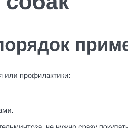
 собак
порядок прим
я или профилактики:
ами.
гельминтоза, не нужно сразу покупат