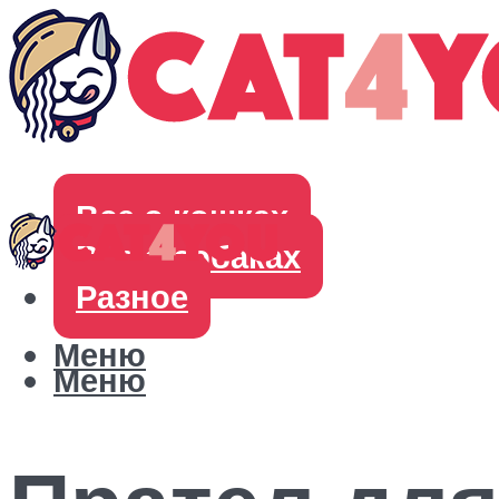
Все о кошках
Все о собаках
Разное
Меню
Меню