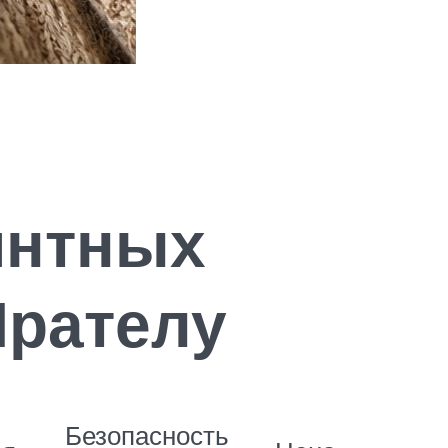
интных
Прателу
Безопасность