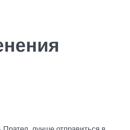
енения
ь Прател, лучше отправиться в