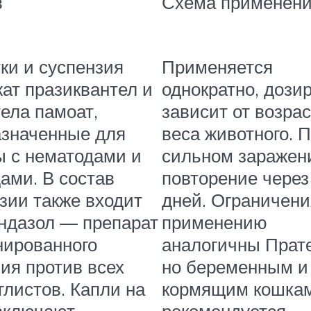
в
Схема применен
ки и суспензия
Применяется
ат празиквантел и
однократно, дози
ела памоат,
зависит от возрас
азначенные для
веса животного. 
 с нематодами и
сильном заражен
ами. В состав
повторение через
зии также входит
дней. Ограничени
ндазол — препарат
применению
нированного
аналогичны Прате
ия против всех
но беременным и
глистов. Капли на
кормящим кошкам
включают
рекомендуется.