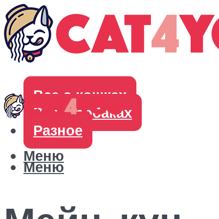
Все о кошках
Все о собаках
Разное
Меню
Меню