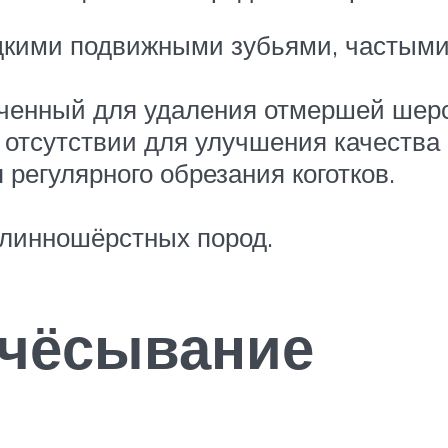
едкими подвижными зубьями, частыми
аченный для удаления отмершей шерс
её отсутствии для улучшения качества
 регулярного обрезания коготков.
линношёрстных пород.
ычёсывание