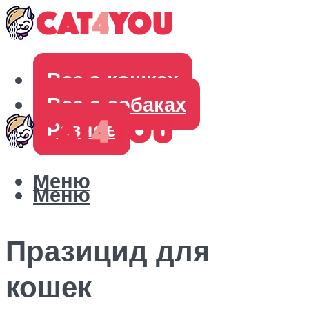
Все о кошках
Все о собаках
Разное
Меню
Меню
Празицид для
кошек