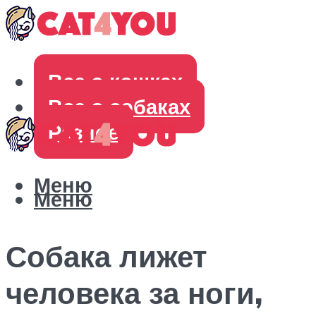
Все о кошках
Все о собаках
Разное
Меню
Меню
Собака лижет
человека за ноги,