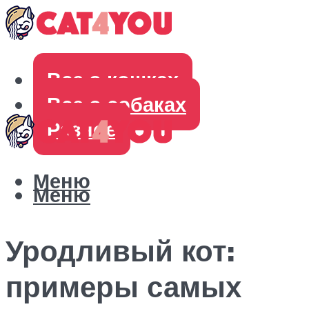
Все о кошках
Все о собаках
Разное
Меню
Меню
Уродливый кот:
примеры самых